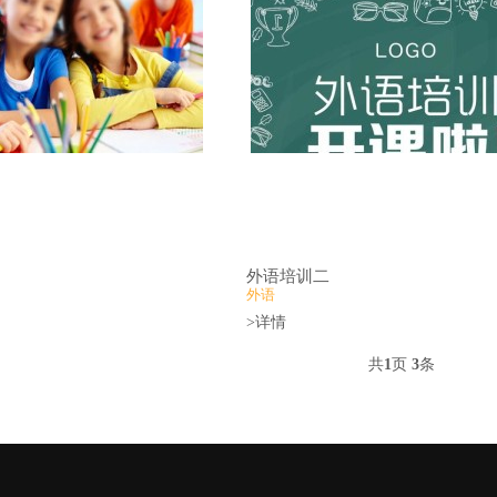
外语培训二
外语
>详情
共
1
页
3
条