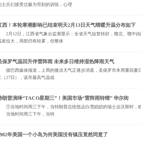
的士兵们接受过极为苛刻的训练，心理
江西！本轮寒潮影响已结束明天2月13日天气晴暖升温分布如下
2月12日，江西省气象台监测显示：全省天气短暂转好，赣北、赣中由
温差拉大，局部仍有轻雾，但整体
圣保罗气温回升伴雷阵雨 未来多日维持湿热降雨天气
据巴西媒体报道，上周的微凉天气正逐步消退，圣保罗市本周重回夏日燥
二（27日），该市最高气温或
特朗普演绎“TACO星期三”！美国市场“雷阵雨转晴” 华尔街
①当地时间周三下午，当特朗普总统抵达白雪皑皑的瑞士达沃斯时，欧
当地时间周三下午，当特
1982年美国一个小岛为何美国没有镇压竟然同意了