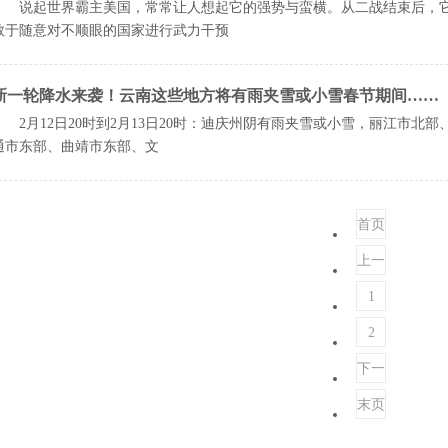
说起世界霸主美国，常常让人想起它的强势与蛮横。从二战结束后，它
敢于随意对不顺眼的国家进行武力干预
新一轮降水来袭！云南这些地方将有雨夹雪或小雪春节期间……
2月12日20时到2月13日20时：迪庆州阴有雨夹雪或小雪，丽江市北
通市东部、曲靖市东部、文
首页
上一
页
1
2
下一
页
末页