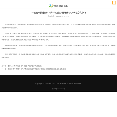
AI投资“避坑指南”：田轩教授三招教你识别真伪核心竞争力
发布时间：2026-02-13 13:17:19
在AI投资热潮中，投资者应该如何识别真正具备核心竞争力的企业，避免陷入概念炒作？近日，北京大学博雅特聘教授田轩在接受21世纪经济报道专访时，给出
投资者专属“避坑指南”。
田轩表示，判断企业真实的核心竞争力，关键是穿透技术叙事，从技术壁垒、商业化能力、财务健康度三大维度综合判定，三者缺一不可。比如技术壁垒的投入
可从研发指标判断，即研发费用占比高且保持稳定，技术壁垒的产出则体现在专利上；而财务健康度则要看经营性现金流持续为正且呈改善态势、应收账款周转率高
于行业均值，这也是区分企业有真实力还是单纯“讲故事”的核心标尺。
同时他提醒投资者，需要警惕企业存在的各类潜在问题，尤其是AI这类高科技企业，既要关注技术迭代带来的行业性风险，也需警惕其客户集中度过高、营收高
但利润低的经营问题。
此外，田轩还指出，投资者要规避被短期炒作AI概念的企业所误导。这类企业或许能凭借概念实现短期业绩暴涨，但缺乏核心竞争力作为支撑，其增长终究不具
备可持续性。
上一篇：事实、判断与观点（2）复杂事实真伪判断的困境
下一篇：南亚科技申请时钟信号产生电路及其时钟信号产生方法专利控制复用器选择振荡输出
Copyright © 2012-2018 EYOUCMS. 易优CMS 版权所有 非商用版本
琼ICP备xxxxxxxx号