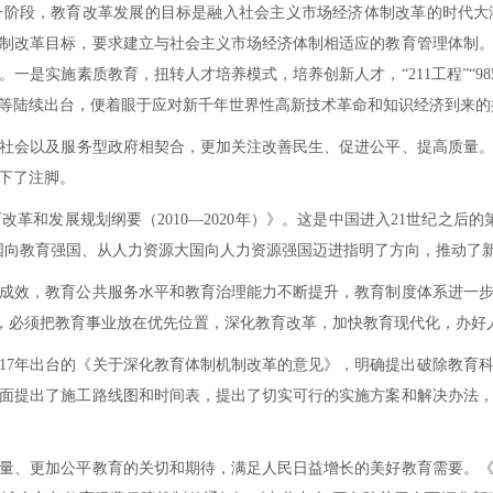
这一阶段，教育改革发展的目标是融入社会主义市场经济体制改革的时代
制改革目标，要求建立与社会主义市场经济体制相适应的教育管理体制
一是实施素质教育，扭转人才培养模式，培养创新人才，“211工程”“98
》等陆续出台，便着眼于应对新千年世界性高新技术革命和知识经济到来的
社会以及服务型政府相契合，更加关注改善民生、促进公平、提高质量。2
下了注脚。
革和发展规划纲要（2010—2020年）》。这是中国进入21世纪之后
国向教育强国、从人力资源大国向人力资源强国迈进指明了方向，推动了
成效，教育公共服务水平和教育治理能力不断提升，教育制度体系进一
程，必须把教育事业放在优先位置，深化教育改革，加快教育现代化，办好
017年出台的《关于深化教育体制机制改革的意见》，明确提出破除教育
面提出了施工路线图和时间表，提出了切实可行的实施方案和解决办法
量、更加公平教育的关切和期待，满足人民日益增长的美好教育需要。