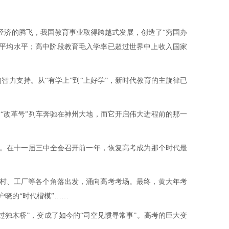
着经济的腾飞，我国教育事业取得跨越式发展，创造了“穷国办
家平均水平；高中阶段教育毛入学率已超过世界中上收入国家
力支持。从“有学上”到“上好学”，新时代教育的主旋律已
，“改革号”列车奔驰在神州大地，而它开启伟大进程前的那一
性。在十一届三中全会召开前一年，恢复高考成为那个时代最
、乡村、工厂等各个角落出发，涌向高考考场。最终，黄大年考
晓的“时代楷模”……
万马过独木桥”，变成了如今的“司空见惯寻常事”。高考的巨大变