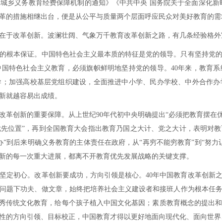
城乡义务教育经费保障机制的通知》《中共中央 国务院关于全面深化新
革的措施相继出台，便是从公平与质量两个层面呼应民众对美好教育的需
键在于改革创新。波澜壮阔、气象万千教育改革创新之路，有几条经验格外
的根本保证。中国特色社会主义最本质的特征是党的领导。只有坚持党
国特色社会主义教育，必须旗帜鲜明地坚持党的领导。40年来，教育
导；加强高校基层党组织建设，全面推进中小学、民办学校、中外合作办
新就越容易出成绩。
改革创新的重要保障。从上世纪90年代初中央明确提出“必须把教育摆在优
先位置”，再到全国教育大会指出教育乃国之大计、党之大计，表明对
办”到后来明确义务教育的主体责任在政府，从“再穷不能穷教育”到“努力
创新的每一次重大进展，都离不开教育优先发展战略的关键支撑。
坚定初心。改革创新要成功，方向引领是核心。40年中国教育改革创新
问题下功夫、做文章，始终把培养社会主义建设者和接班人作为根本任
优秀传统文化教育，给每个孩子植入中国文化基因；素质教育概念的提出
性的方向引领、目标校正，中国教育才得以更好地面向现代化、面向世界