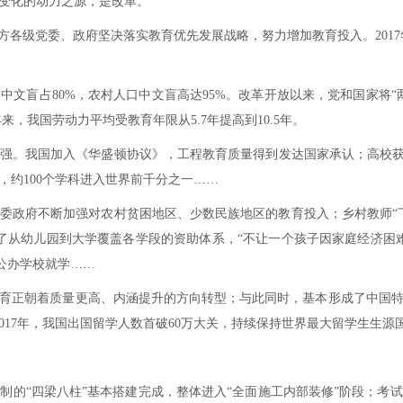
展变化的动力之源，是改革。
各级党委、政府坚决落实教育优先发展战略，努力增加教育投入。2017年，全
。
中文盲占80%，农村人口中文盲高达95%。改革开放以来，党和国家将“
年来，我国劳动力平均受教育年限从5.7年提高到10.5年。
强。我国加入《华盛顿协议》，工程教育质量得到发达国家承认；高校获
约100个学科进入世界前千分之一……
委政府不断加强对农村贫困地区、少数民族地区的教育投入；乡村教师“
起了从幼儿园到大学覆盖各学段的资助体系，“不让一个孩子因家庭经济困
地公办学校就学……
育正朝着质量更高、内涵提升的方向转型；与此同时，基本形成了中国
2017年，我国出国留学人数首破60万大关，持续保持世界最大留学生生源
制的“四梁八柱”基本搭建完成，整体进入“全面施工内部装修”阶段；考