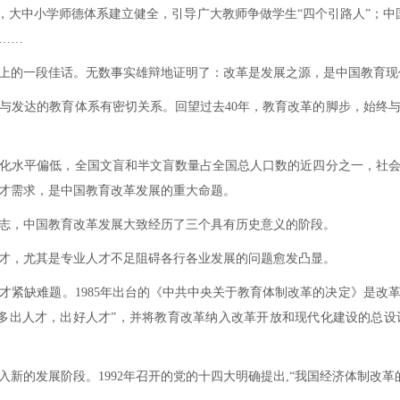
，大中小学师德体系建立健全，引导广大教师争做学生“四个引路人”；中
……
史上的一段佳话。无数事实雄辩地证明了：改革是发展之源，是中国教育现
与发达的教育体系有密切关系。回望过去40年，教育改革的脚步，始终
化水平偏低，全国文盲和半文盲数量占全国总人口数的近四分之一，社
才需求，是中国教育改革发展的重大命题。
志，中国教育改革发展大致经历了三个具有历史意义的阶段。
人才，尤其是专业人才不足阻碍各行各业发展的问题愈发凸显。
才紧缺难题。1985年出台的《中共中央关于教育体制改革的决定》是改
多出人才，出好人才”，并将教育改革纳入改革开放和现代化建设的总
入新的发展阶段。1992年召开的党的十四大明确提出,“我国经济体制改