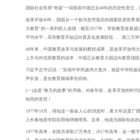
国际社会常用“奇迹”一词形容中国过去40年的历史性变迁，
改革开放40年，我国从一个较为贫穷落后的国家跃居世界第
大教育”的一系列骄人成绩：截至2017年，学前教育发
平均水平；高等教育开始迈向普及化发展阶段……第三方评
40年来，中国教育改革与发展的辉煌成果，是改革开放伟
上升为对优质教育的追求，中国正从教育大国迈向教育强国
习近平总书记说：“实现中华民族伟大复兴，就是中华民族近
声长笛，是在教育领域率先吹响。
(一)这是“春天的故事”的序曲。40多年前，改革开放
响亮的音符！
1977年10月，得知这一振奋人心的消息时，黄大年还是
入长春地质学院应用地球物理系。后来，他成为国际知名的战
1977年高考，全国共录取27万考生；2017年高考，这一