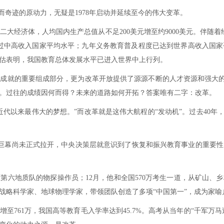
而奇迹的原动力，无疑是1978年启动并延续至今的伟大变革。
二大经济体，人均国内生产总值从不足200美元增至约9000美元。伴随
展超过中高收入国家平均水平；九年义务教育普及程度已达到世界高收入国
估表明，我国教育总体发展水平已进入世界中上行列。
大成就的重要组成部分，更为改革开放提供了源源不断的人才资源和强大的智
。过往的成绩因何而得？未来的道路如何开拓？答案唯有二字：改革。
代以来最伟大的梦想。”而改革就是这伟大航程的“发动机”。过去40年
的时代巨幕尚未正式拉开，中央决策层就意识到了恢复和振兴教育事业的重要
广西第六地质队的物探操作员；12月，他和全国570万考生一道，从矿山
略科学家、地球物理学家，带领团队创造了多项“中国第一”，成为家喻户
数字增至761万，我国高等教育毛入学率达到45.7%。高考从当年的“千军